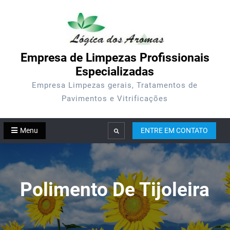
Skip
to
content
Empresa de Limpezas Profissionais
Especializadas
Empresa Limpezas gerais, Tratamentos de
Pavimentos e Vitrificações
Menu
ENTRE EM CONTATO
Search
Polimento De Tijoleira